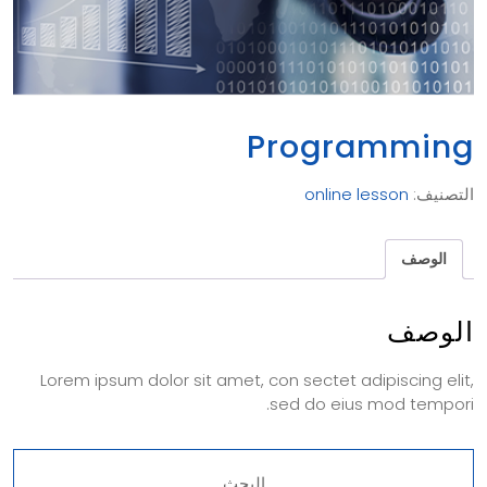
و
ا
ل
ط
ل
ب
Programming
ا
ت
التصنيف:
online lesson
الوصف
ط
ل
ب
الوصف
ا
ل
Lorem ipsum dolor sit amet, con sectet adipiscing elit,
ت
sed do eius mod tempori.
س
ج
ي
ل
البحث