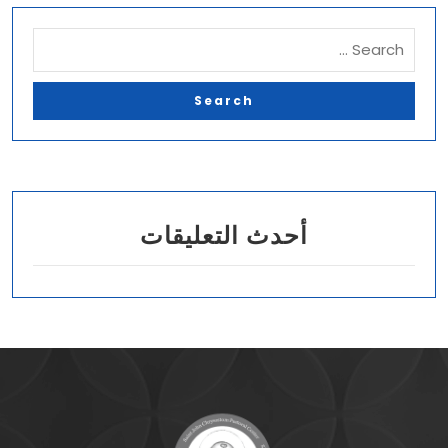
ب
و
يّ
ة
ا
ه
د
أحدث التعليقات
ا
ف
ا
ل
ب
ر
ن
ا
م
ج