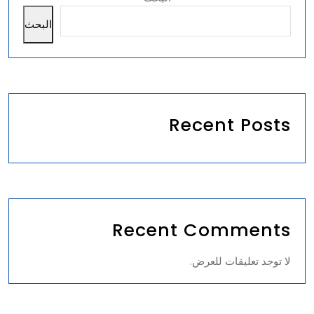
ا
البحث
ل
ب
ر
ن
ا
م
Recent Posts
ج
ا
ل
ر
Recent Comments
ؤ
ي
ة
لا توجد تعليقات للعرض.
ا
ل
ت
ر