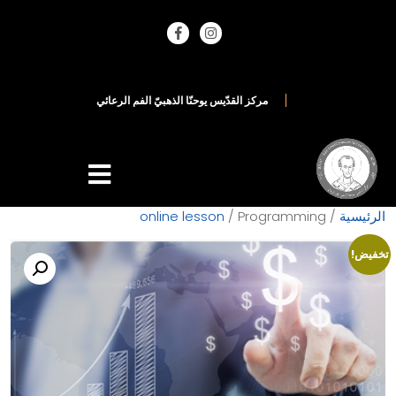
ا
ل
مركز القدّيس يوحنّا الذهبيّ الفم الرعائي
ر
ئ
ي
س
يّ
ة
الرئيسية
/
/ Programming
online lesson
ا
ل
تخفيض!
ا
س
ت
م
ا
ر
ا
ت